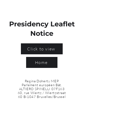
Presidency Leaflet
Notice
Click to view
Home
Regina Doherty MEP
Parlement européen Bât.
ALTIERO SPINELLI 07F163
60, rue Wiertz / Wiertzstraat
60 B-1047 Bruxelles/Brussel